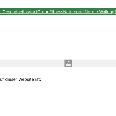
ll
Gesundheitssport
GroupFitness
Natursport
Nordic Walking
uf dieser Website ist: