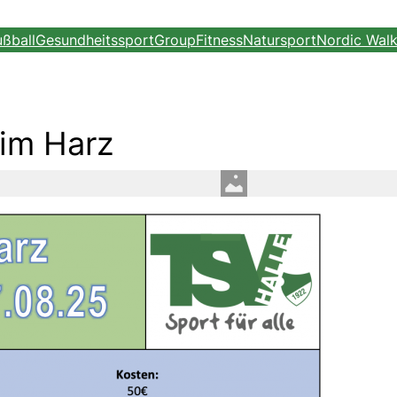
ußball
Gesundheitssport
GroupFitness
Natursport
Nordic Walk
 im Harz